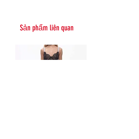
Sản phẩm liên quan
Serna Assymetrical Guipure Lace
Carie Sequin Floral Lace 
Skirt