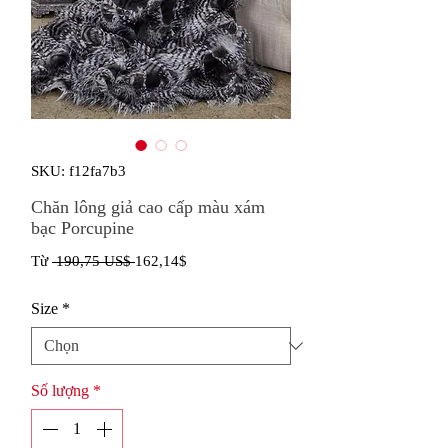
SKU: f12fa7b3
Chăn lông giả cao cấp màu xám
bạc Porcupine
Giá
Giá
Từ
 190,75 US$ 
162,14$
thông
bán
Size
*
thường
rẻ
Số lượng
*