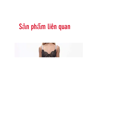
Sản phẩm liên quan
Serna Assymetrical Guipure Lace
Carie Sequin Floral Lace 
Skirt