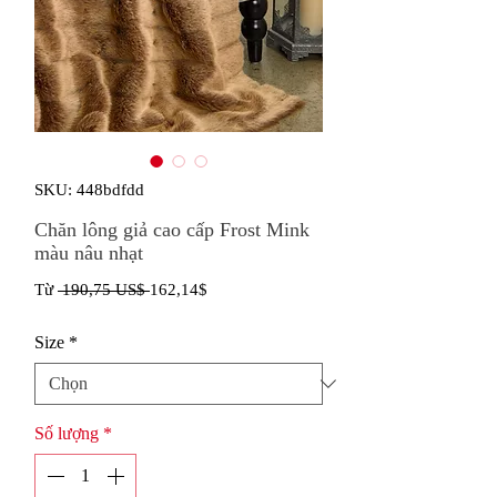
SKU: 448bdfdd
Chăn lông giả cao cấp Frost Mink
màu nâu nhạt
Giá
Giá
Từ
 190,75 US$ 
162,14$
thông
bán
Size
*
thường
rẻ
Số lượng
*