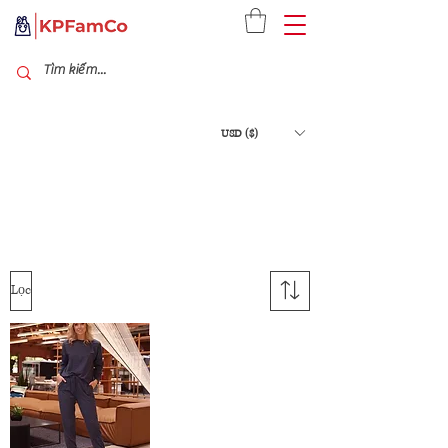
USD ($)
Lọc