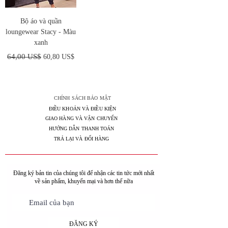
Bộ áo và quần
loungewear Stacy - Màu
xanh
Giá thông thường
Giá bán rẻ
64,00 US$
60,80 US$
CHÍNH SÁCH BẢO MẬT
ĐIỀU KHOẢN VÀ ĐIỀU KIỆN
GIAO HÀNG VÀ VẬN CHUYỂN
HƯỚNG DẪN THANH TOÁN
TRẢ LẠI VÀ ĐỔI HÀNG
Đăng ký bản tin của chúng tôi để nhận các tin tức mới nhất
về sản phẩm, khuyến mại và hơn thế nữa
ĐĂNG KÝ