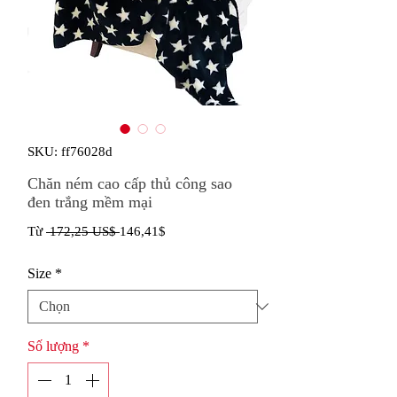
SKU: ff76028d
Chăn ném cao cấp thủ công sao
đen trắng mềm mại
Giá
Giá
Từ
 172,25 US$ 
146,41$
thông
bán
Size
*
thường
rẻ
Số lượng
*