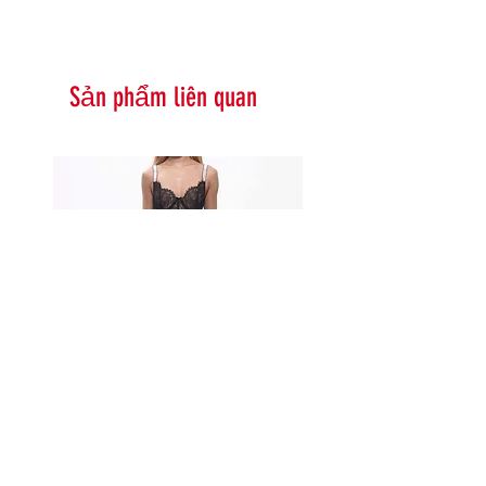
Sản phẩm liên quan
Serna Assymetrical Guipure Lace
Carie Sequin Floral Lace 
Skirt