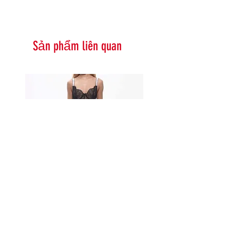
Sản phẩm liên quan
Serna Assymetrical Guipure Lace
Carie Sequin Floral Lace 
Skirt