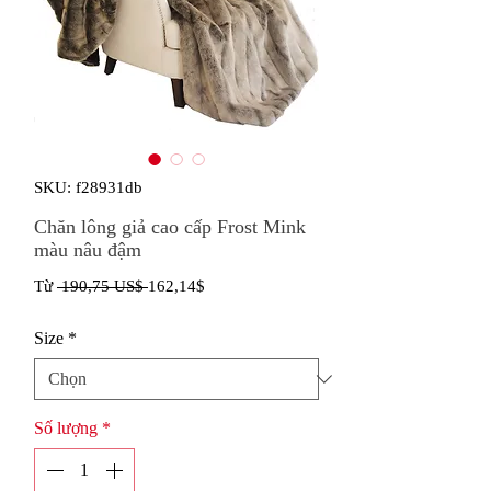
SKU: f28931db
Chăn lông giả cao cấp Frost Mink
màu nâu đậm
Giá
Giá
Từ
 190,75 US$ 
162,14$
thông
bán
Size
*
thường
rẻ
Số lượng
*