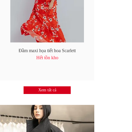
Đầm maxi họa tiết hoa Scarlett
Váy lụa satin hoa không 
Hết tồn kho
Xem tất cả