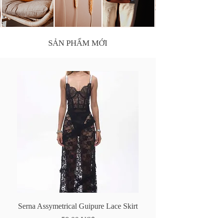
SẢN PHẨM MỚI
Serna Assymetrical Guipure Lace Skirt
Carie Sequin Floral La