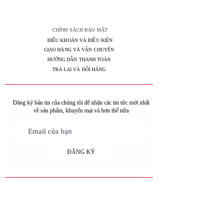
CHÍNH SÁCH BẢO MẬT
ĐIỀU KHOẢN VÀ ĐIỀU KIỆN
GIAO HÀNG VÀ VẬN CHUYỂN
HƯỚNG DẪN THANH TOÁN
TRẢ LẠI VÀ ĐỔI HÀNG
Đăng ký bản tin của chúng tôi để nhận các tin tức mới nhất
về sản phẩm, khuyến mại và hơn thế nữa
ĐĂNG KÝ
Theo dõi chúng tôi trên mạng xã hội: