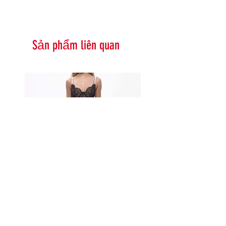
Sản phẩm liên quan
Serna Assymetrical Guipure Lace
Carie Sequin Floral Lace 
Skirt