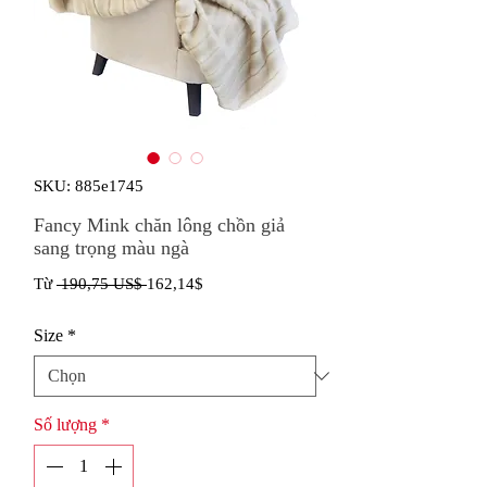
SKU: 885e1745
Fancy Mink chăn lông chồn giả
sang trọng màu ngà
Giá
Giá
Từ
 190,75 US$ 
162,14$
thông
bán
Size
*
thường
rẻ
Số lượng
*