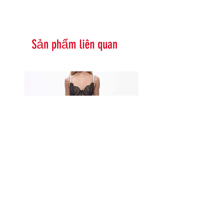
Sản phẩm liên quan
Serna Assymetrical Guipure Lace
Carie Sequin Floral Lace 
Skirt