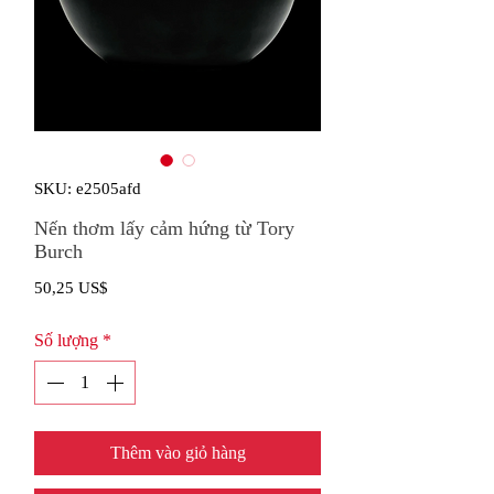
SKU: e2505afd
Nến thơm lấy cảm hứng từ Tory
Burch
Giá
50,25 US$
Số lượng
*
Thêm vào giỏ hàng