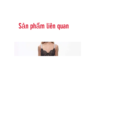
Sản phẩm liên quan
Serna Assymetrical Guipure Lace
Carie Sequin Floral Lace 
Skirt