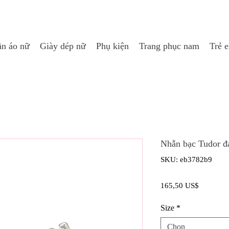
n áo nữ
Giày dép nữ
Phụ kiện
Trang phục nam
Trẻ 
Nhẫn bạc Tudor đ
SKU: eb3782b9
Giá
165,50 US$
Size
*
Chọn