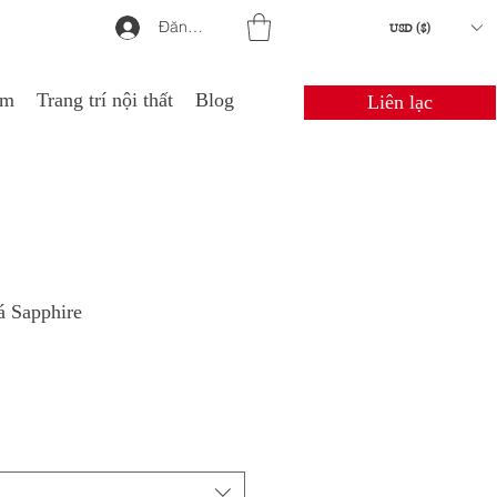
Đăng nhập
USD ($)
em
Trang trí nội thất
Blog
Liên lạc
á Sapphire