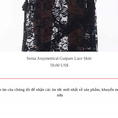
Serna Assymetrical Guipure Lace Skirt
Xem nhanh
Giá
59,00 US$
 tin của chúng tôi để nhận các tin tức mới nhất về sản phẩm, khuyến m
nữa