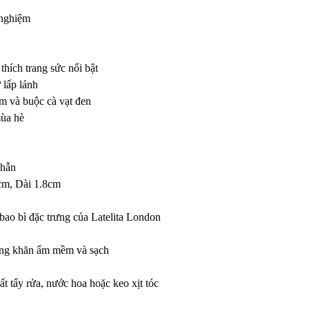
 nghiệm
hích trang sức nổi bật
 lấp lánh
ệm và buộc cà vạt đen
mùa hè
nhẫn
cm, Dài 1.8cm
bao bì đặc trưng của Latelita London
bằng khăn ẩm mềm và sạch
ất tẩy rửa, nước hoa hoặc keo xịt tóc