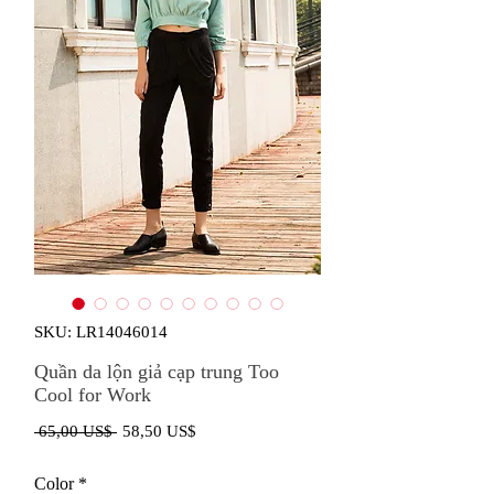
SKU: LR14046014
Quần da lộn giả cạp trung Too
Cool for Work
Giá
Giá
 65,00 US$ 
58,50 US$
thông
bán
Color
*
thường
rẻ