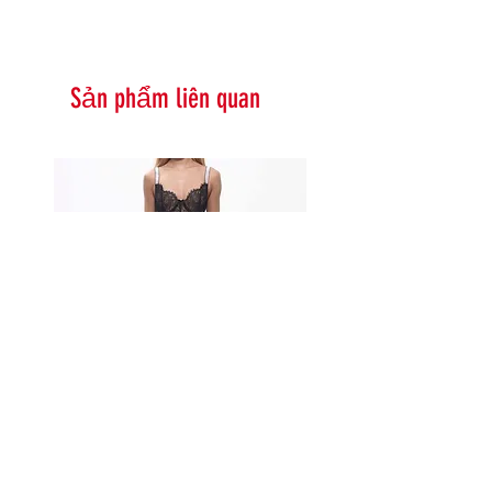
Sản phẩm liên quan
Serna Assymetrical Guipure Lace
Carie Sequin Floral Lace 
Skirt