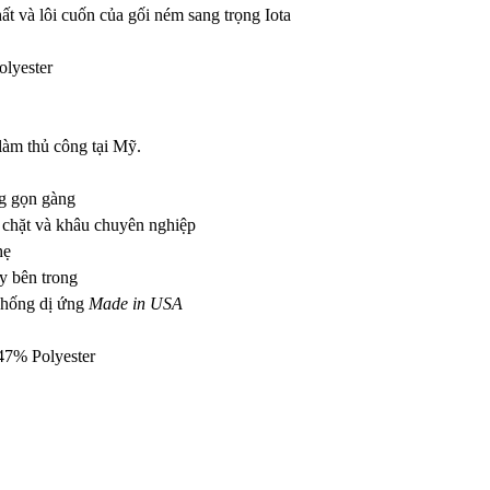
ất và lôi cuốn của gối ném sang trọng Iota
olyester
làm thủ công tại Mỹ.
g gọn gàng
chặt và khâu chuyên nghiệp
hẹ
y bên trong
 chống dị ứng
Made in USA
47% Polyester