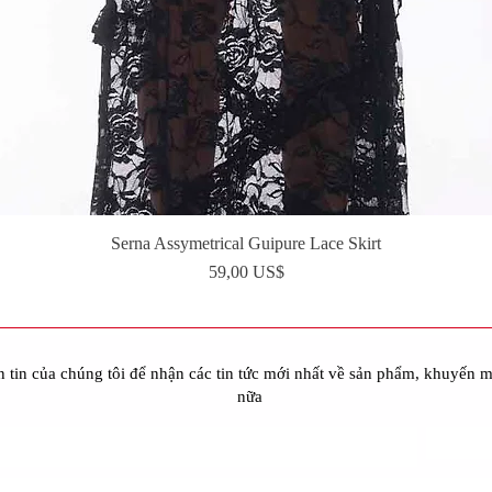
Serna Assymetrical Guipure Lace Skirt
Xem nhanh
Giá
59,00 US$
 tin của chúng tôi để nhận các tin tức mới nhất về sản phẩm, khuyến m
nữa