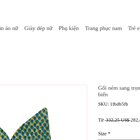
n áo nữ
Giày dép nữ
Phụ kiện
Trang phục nam
Trẻ 
Gối ném sang trọ
biển
SKU: 1fbdb5fb
Giá
Từ
 332,25 US$ 
282,
thôn
Size
*
thườ