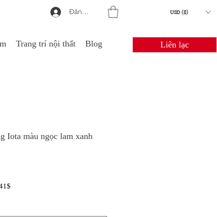
Đăng nhập
USD ($)
em
Trang trí nội thất
Blog
Liên lạc
ng Iota màu ngọc lam xanh
Giá
41$
g
bán
ng
rẻ