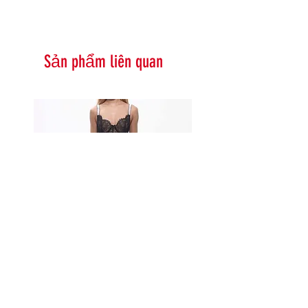
Sản phẩm liên quan
Serna Assymetrical Guipure Lace
Carie Sequin Floral Lace 
Skirt