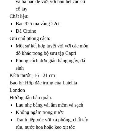
và ba nấc để vừa với hầu hết các cỡ
cổ tay
Chất liệu:
Bạc 925 mạ vàng 22ct
Đá Citrine
Ghi chú phong cách:
Một sự kết hợp tuyệt vời với các món
đồ khác trong bộ sưu tập Capri
Phong cách đơn giản hàng ngày, đá
sinh
Kích thước: 16 - 21 cm
Bao bì: Hộp đặc trưng của Latelita
London
Hướng dẫn bảo quản:
Lau nhẹ bằng vải ẩm mềm và sạch
Không ngâm trong nước
Tránh tiếp xúc với xà phòng, chất tẩy
rửa, nước hoa hoặc keo xịt tóc