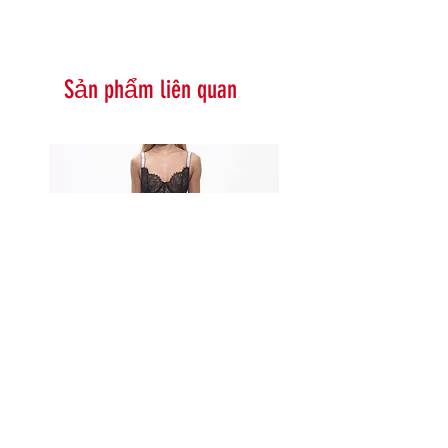
Sản phẩm liên quan
Serna Assymetrical Guipure Lace
Carie Sequin Floral Lace 
Skirt