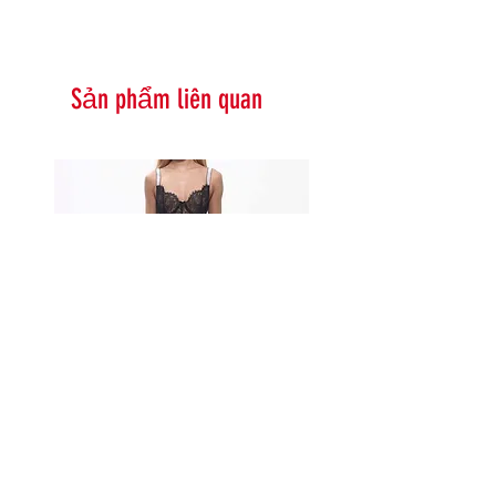
Sản phẩm liên quan
Serna Assymetrical Guipure Lace
Carie Sequin Floral Lace 
Skirt