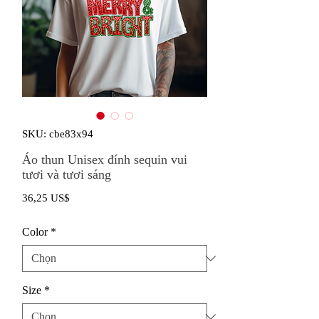
SKU: cbe83x94
Áo thun Unisex đính sequin vui
tươi và tươi sáng
Giá
36,25 US$
Color
*
Size
*