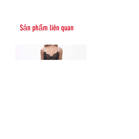
Sản phẩm liên quan
Serna Assymetrical Guipure Lace
Carie Sequin Floral Lace 
Skirt