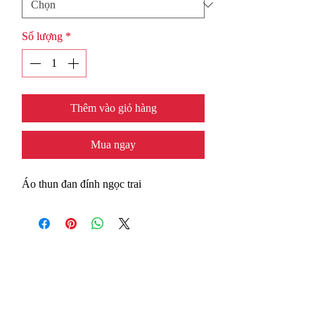
Số lượng
*
Thêm vào giỏ hàng
Mua ngay
Áo thun đan đính ngọc trai