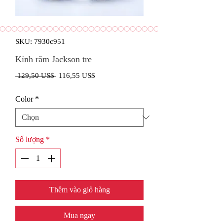
SKU: 7930c951
Kính râm Jackson tre
Giá
Giá
 129,50 US$ 
116,55 US$
thông
bán
Color
*
thường
rẻ
Số lượng
*
Thêm vào giỏ hàng
Mua ngay