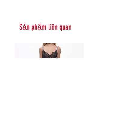
Sản phẩm liên quan
Serna Assymetrical Guipure Lace
Carie Sequin Floral Lace 
Skirt