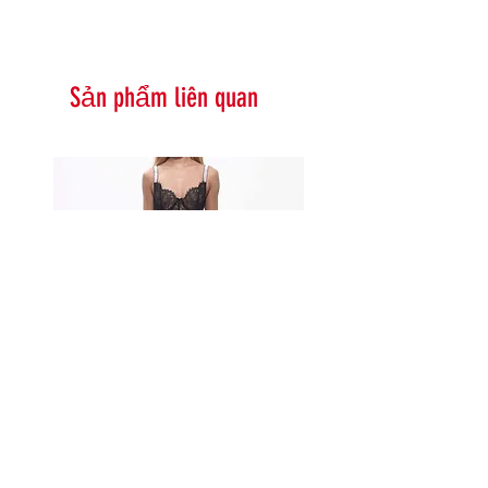
Sản phẩm liên quan
Serna Assymetrical Guipure Lace
Carie Sequin Floral Lace 
Skirt