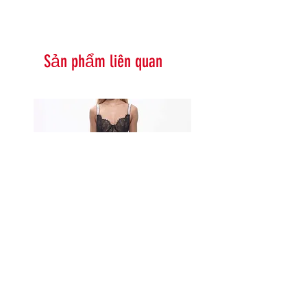
Sản phẩm liên quan
Serna Assymetrical Guipure Lace
Carie Sequin Floral Lace 
Skirt