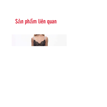
Sản phẩm liên quan
Serna Assymetrical Guipure Lace
Carie Sequin Floral Lace 
Skirt