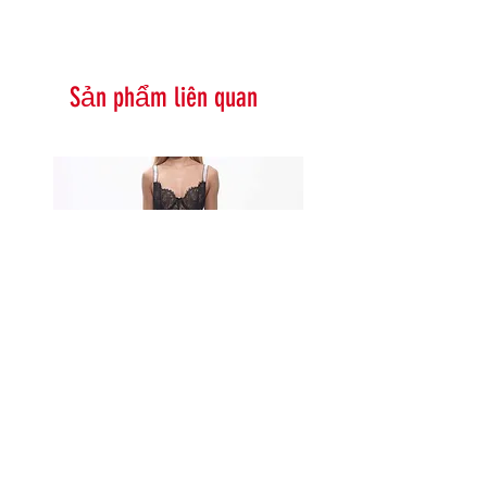
Sản phẩm liên quan
Serna Assymetrical Guipure Lace
Carie Sequin Floral Lace 
Skirt