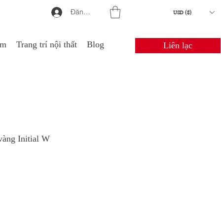
Đăng nhập
USD ($)
em
Trang trí nội thất
Blog
Liên lạc
vàng Initial W