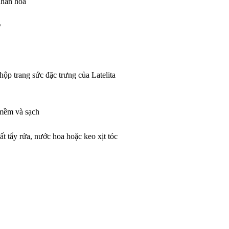
nhân hóa
y
ộp trang sức đặc trưng của Latelita
mềm và sạch
ất tẩy rửa, nước hoa hoặc keo xịt tóc