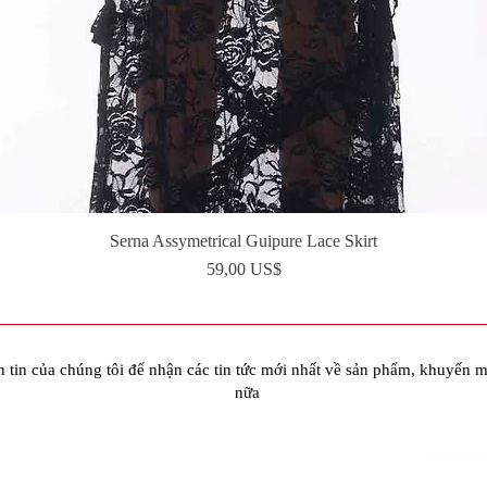
Serna Assymetrical Guipure Lace Skirt
Xem nhanh
Giá
59,00 US$
 tin của chúng tôi để nhận các tin tức mới nhất về sản phẩm, khuyến m
nữa