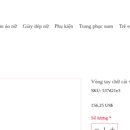
n áo nữ
Giày dép nữ
Phụ kiện
Trang phục nam
Trẻ 
Vòng tay chữ cái 
SKU: 537d21e3
Giá
156,25 US$
Số lượng
*