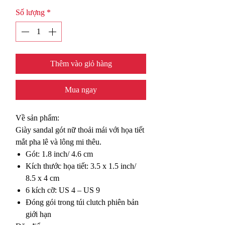
Số lượng
*
Thêm vào giỏ hàng
Mua ngay
Về sản phẩm:
Giày sandal gót nữ thoải mái với họa tiết
mắt pha lê và lông mi thêu.
Gót: 1.8 inch/ 4.6 cm
Kích thước họa tiết: 3.5 x 1.5 inch/
8.5 x 4 cm
6 kích cỡ: US 4 – US 9
Đóng gói trong túi clutch phiên bản
giới hạn