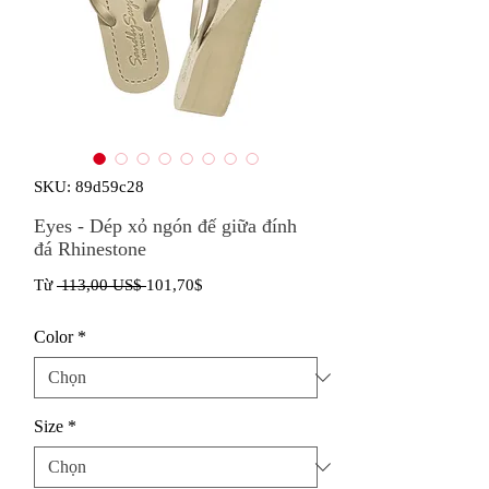
SKU: 89d59c28
Eyes - Dép xỏ ngón đế giữa đính
đá Rhinestone
Giá
Giá
Từ
 113,00 US$ 
101,70$
thông
bán
Color
*
thường
rẻ
Size
*