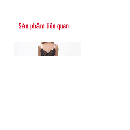
Sản phẩm liên quan
Serna Assymetrical Guipure Lace
Carie Sequin Floral Lace 
Skirt