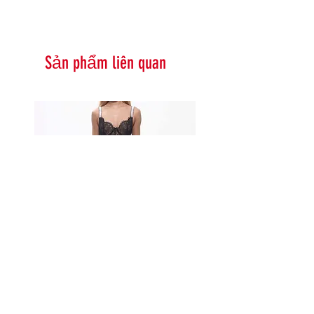
Sản phẩm liên quan
Serna Assymetrical Guipure Lace
Carie Sequin Floral Lace 
Skirt