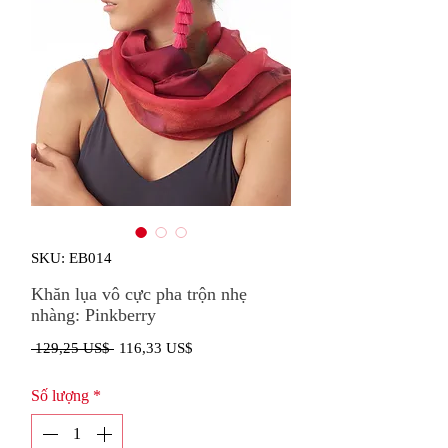
SKU: EB014
Khăn lụa vô cực pha trộn nhẹ
nhàng: Pinkberry
Giá
Giá
 129,25 US$ 
116,33 US$
thông
bán
Số lượng
*
thường
rẻ