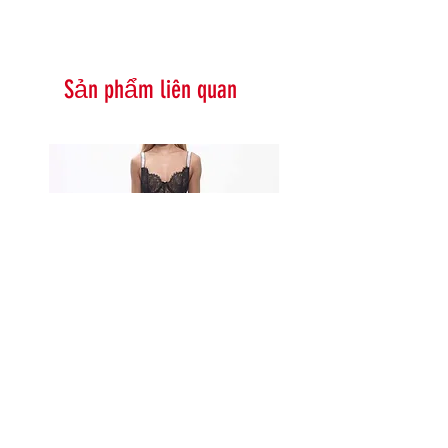
Sản phẩm liên quan
Serna Assymetrical Guipure Lace
Carie Sequin Floral Lace 
Skirt