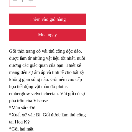
Thêm vào giỏ hàng
Mua ngay
Gối thời trang có vải thủ công độc đáo,
được làm từ những vật liệu tốt nhất, nuôi
dưỡng các giác quan của bạn. Thiết kế
mang đến sự ấm áp và tinh tế cho bất kỳ
không gian sống nào. Gối ném cao cấp
họa tiết động vật màu đỏ plutus
emberglow velvet cheetah. Vải gối có sự
pha trộn của Viscose.
*Màu sắc: Đỏ
*Xuất xứ vải: Bỉ. Gối được làm thủ công
tại Hoa Kỳ
*Gối hai mặt