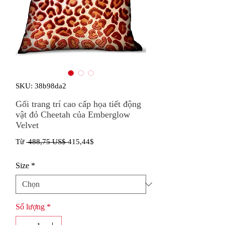
SKU: 38b98da2
Gối trang trí cao cấp họa tiết động
vật đỏ Cheetah của Emberglow
Velvet
Giá
Giá
Từ
 488,75 US$ 
415,44$
thông
bán
Size
*
thường
rẻ
Số lượng
*