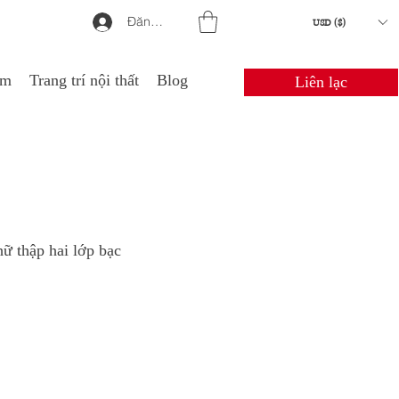
Đăng nhập
USD ($)
em
Trang trí nội thất
Blog
Liên lạc
ữ thập hai lớp bạc