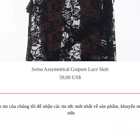
Serna Assymetrical Guipure Lace Skirt
Xem nhanh
Giá
59,00 US$
 tin của chúng tôi để nhận các tin tức mới nhất về sản phẩm, khuyến m
nữa