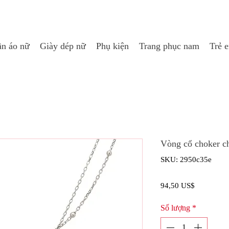
n áo nữ
Giày dép nữ
Phụ kiện
Trang phục nam
Trẻ 
Vòng cổ choker ch
SKU: 2950c35e
Giá
94,50 US$
Số lượng
*