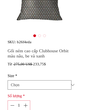
SKU: b26f4eda
Gối ném cao cấp Clubhouse Orbit
màu nâu, be và xanh
Giá
Giá
Từ
 275,00 US$ 
233,75$
thông
bán
Size
*
thường
rẻ
Số lượng
*