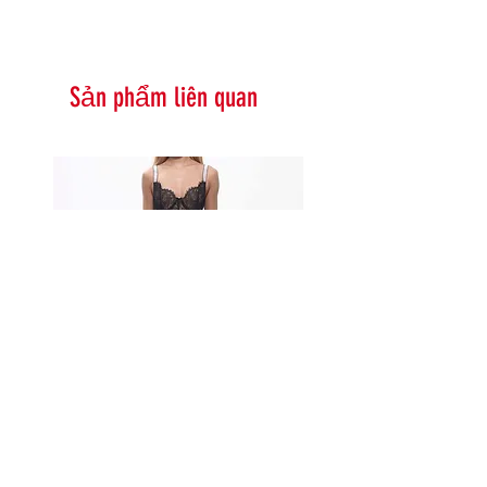
Sản phẩm liên quan
Serna Assymetrical Guipure Lace
Carie Sequin Floral Lace 
Skirt