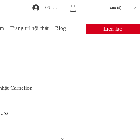
Đăng nhập
USD ($)
em
Trang trí nội thất
Blog
Liên lạc
nhật Carnelion
Giá
 US$
bán
rẻ