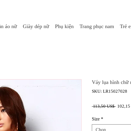
n áo nữ
Giày dép nữ
Phụ kiện
Trang phục nam
Trẻ 
Váy lụa hình chữ 
SKU: LR15027028
Giá
 113,50 US$ 
102,15
thông
Size
*
thường
Chọn