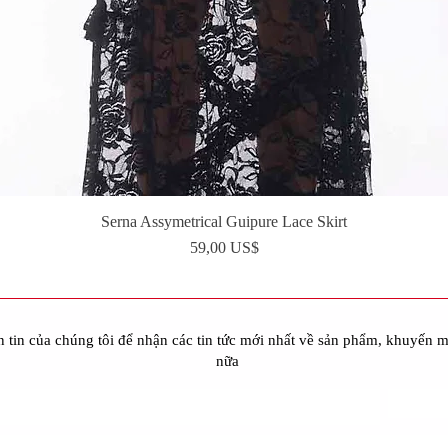
Serna Assymetrical Guipure Lace Skirt
Xem nhanh
Giá
59,00 US$
 tin của chúng tôi để nhận các tin tức mới nhất về sản phẩm, khuyến m
nữa