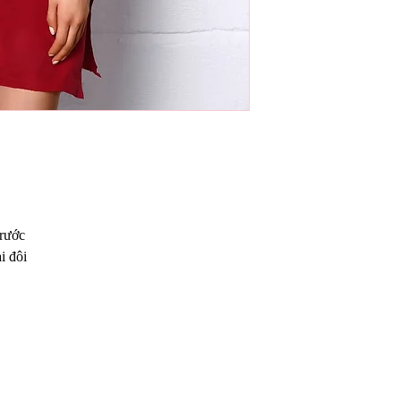
trước
i đôi