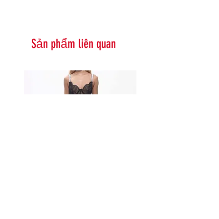
Sản phẩm liên quan
Serna Assymetrical Guipure Lace
Carie Sequin Floral Lace 
Skirt