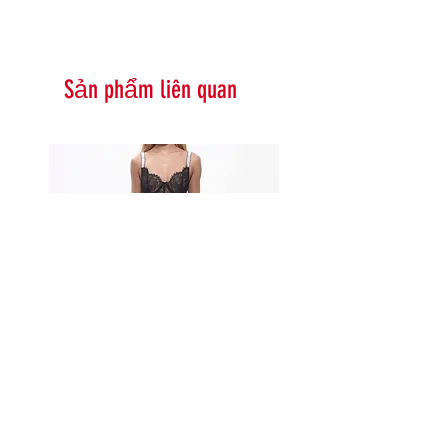
Sản phẩm liên quan
Serna Assymetrical Guipure Lace
Carie Sequin Floral Lace 
Skirt