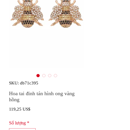
SKU: db71c395
Hoa tai đinh tán hình ong vàng
hồng
Giá
119,25 US$
Số lượng
*