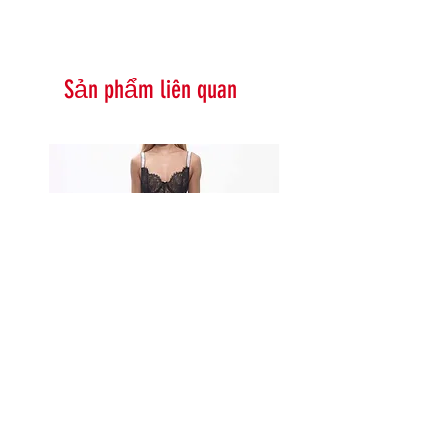
Sản phẩm liên quan
Serna Assymetrical Guipure Lace
Carie Sequin Floral Lace 
Skirt