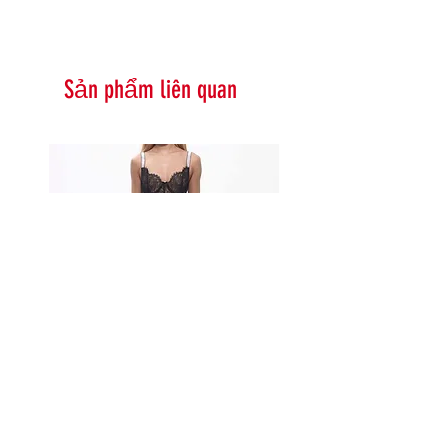
Sản phẩm liên quan
Serna Assymetrical Guipure Lace
Carie Sequin Floral Lace 
Skirt