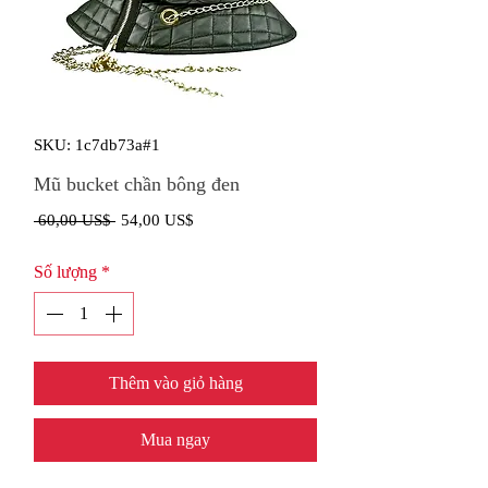
SKU: 1c7db73a#1
Mũ bucket chần bông đen
Giá
Giá
 60,00 US$ 
54,00 US$
thông
bán
Số lượng
*
thường
rẻ
Thêm vào giỏ hàng
Mua ngay