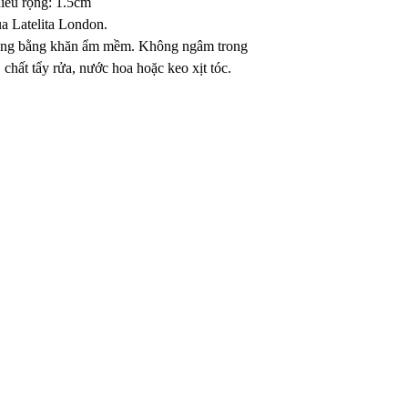
iều rộng: 1.5cm
ủa Latelita London.
àng bằng khăn ẩm mềm. Không ngâm trong
 chất tẩy rửa, nước hoa hoặc keo xịt tóc.