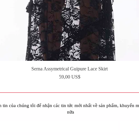
Serna Assymetrical Guipure Lace Skirt
Xem nhanh
Giá
59,00 US$
 tin của chúng tôi để nhận các tin tức mới nhất về sản phẩm, khuyến m
nữa