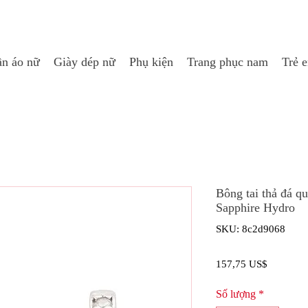
n áo nữ
Giày dép nữ
Phụ kiện
Trang phục nam
Trẻ 
Bông tai thả đá q
Sapphire Hydro
SKU: 8c2d9068
Giá
157,75 US$
Số lượng
*