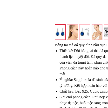
Bông tai thả đá quý hình bầu dục 
Thiết kế: Đôi bông tai thả đá 
thanh lịch tuyệt đối. Đá quý đa g
của viên đá trung tâm, phản ch
Phong cách này hoàn hảo cho tra
mái.
Ý nghĩa: Sapphire là đá sinh củ
lý tưởng. Kết hợp hoàn hảo với
Chất liệu: Bạc 925. Cubic zirc
Ghi chú phong cách: Phù hợp ch
phục dạ tiệc, buổi tiệc sang trọ