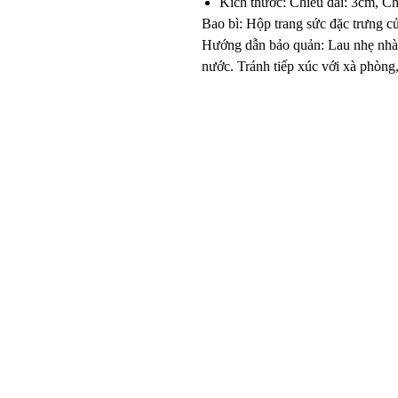
Kích thước: Chiều dài: 3cm, Ch
Bao bì: Hộp trang sức đặc trưng c
Hướng dẫn bảo quản: Lau nhẹ nh
nước. Tránh tiếp xúc với xà phòng,