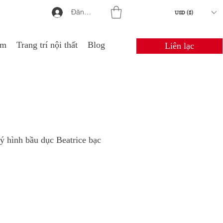
Đăng nhập
USD ($)
em
Trang trí nội thất
Blog
Liên lạc
uý hình bầu dục Beatrice bạc