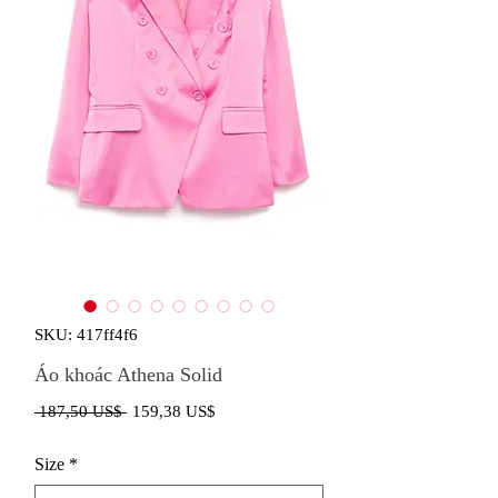
SKU: 417ff4f6
Áo khoác Athena Solid
Giá
Giá
 187,50 US$ 
159,38 US$
thông
bán
Size
*
thường
rẻ