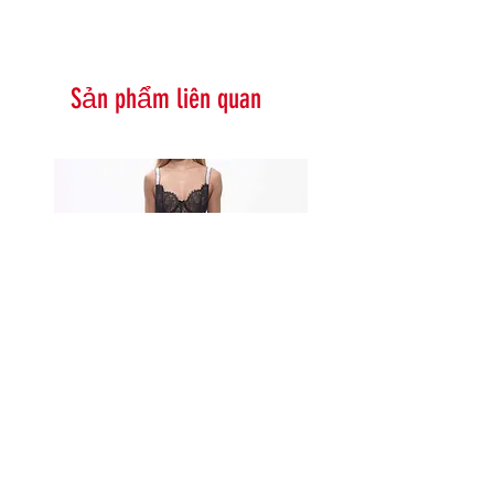
Sản phẩm liên quan
Serna Assymetrical Guipure Lace
Carie Sequin Floral Lace 
Skirt