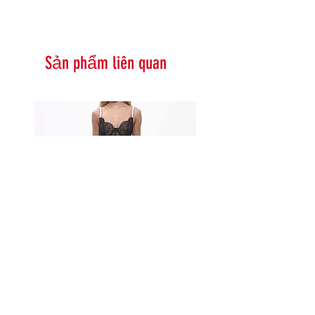
Sản phẩm liên quan
Serna Assymetrical Guipure Lace
Carie Sequin Floral Lace 
Skirt