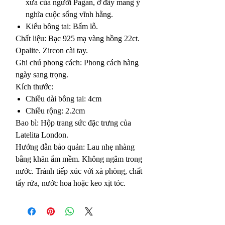
xưa của người Pagan, ở đây mang ý
nghĩa cuộc sống vĩnh hằng.
Kiểu bông tai: Bấm lỗ.
Chất liệu: Bạc 925 mạ vàng hồng 22ct.
Opalite. Zircon cài tay.
Ghi chú phong cách: Phong cách hàng
ngày sang trọng.
Kích thước:
Chiều dài bông tai: 4cm
Chiều rộng: 2.2cm
Bao bì: Hộp trang sức đặc trưng của
Latelita London.
Hướng dẫn bảo quản: Lau nhẹ nhàng
bằng khăn ẩm mềm. Không ngâm trong
nước. Tránh tiếp xúc với xà phòng, chất
tẩy rửa, nước hoa hoặc keo xịt tóc.