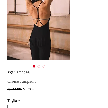
SKU: 8f90236c
Croisé Jumpsuit
Regular
Sale
 $223.00 
$178.40
Price
Price
Taglia
*