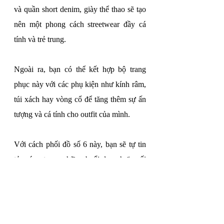
và quần short denim, giày thể thao sẽ tạo 
nên một phong cách streetwear đầy cá 
tính và trẻ trung.
Ngoài ra, bạn có thể kết hợp bộ trang 
phục này với các phụ kiện như kính râm, 
túi xách hay vòng cổ để tăng thêm sự ấn 
tượng và cá tính cho outfit của mình.
Với cách phối đồ số 6 này, bạn sẽ tự tin 
tỏa sáng trong những buổi dạo chơi cuối 
tuần hay các buổi gặp gỡ bạn bè. Hãy thử 
ngay và khám phá phong cách riêng của 
mình!