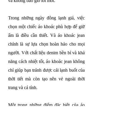
và không bao giờ lỗi mốt.
Trong những ngày đông lạnh giá, việc 
chọn một chiếc áo khoác phù hợp để giữ 
ấm là điều cần thiết. Và áo khoác jean 
chính là sự lựa chọn hoàn hảo cho mọi 
người. Với chất liệu denim bền bỉ và khả 
năng cách nhiệt tốt, áo khoác jean không 
chỉ giúp bạn tránh được cái lạnh buốt của 
thời tiết mà còn tạo nên vẻ ngoài thời 
trang và cá tính.
Một trong những điểm đặc biệt của áo 
khoác jean là tính biểu tượng mà nó 
mang lại. Áo khoác jean đã trở thành biểu 